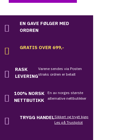
EN GAVE FØLGER MED
ORDREN
GRATIS OVER 699,-
RASK
Varene sendes via Posten
straks ordren er betalt
LEVERING
100%
NORSK
En av norges største
alternative nettbutikker
NETTBUTIKK
TRYGG HANDEL
Sikkert og trygt kjøp
Les på Trustpilot