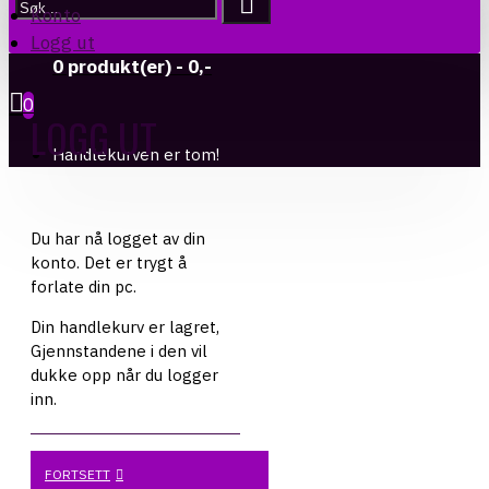
Konto
Logg ut
0 produkt(er) - 0,-
0
LOGG UT
Handlekurven er tom!
Du har nå logget av din
konto. Det er trygt å
forlate din pc.
Din handlekurv er lagret,
Gjennstandene i den vil
dukke opp når du logger
inn.
FORTSETT