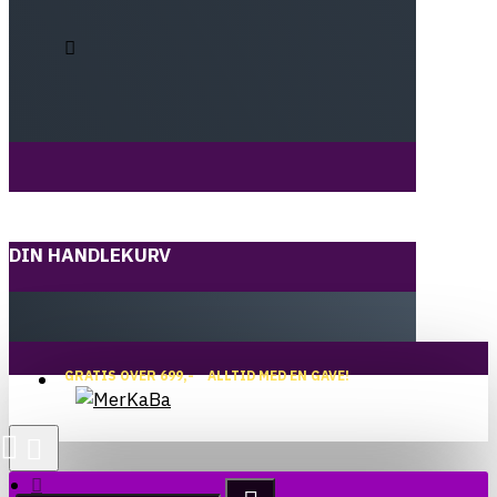
DIN HANDLEKURV
GRATIS OVER 699,-
ALLTID MED EN GAVE!