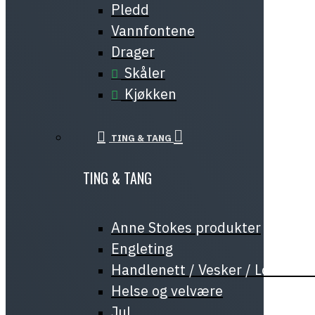
Pledd
Vannfontene
Drager
Skåler
Kjøkken
TING & TANG
TING & TANG
Anne Stokes produkter
Engleting
Handlenett / Vesker / Lommeb
Helse og velvære
Jul