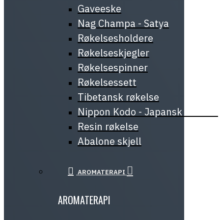
Gaveeske
Nag Champa - Satya
Røkelsesholdere
Røkelseskjegler
Røkelsespinner
Røkelsessett
Tibetansk røkelse
Nippon Kodo - Japansk røkelse
Resin røkelse
Abalone skjell
AROMATERAPI
AROMATERAPI