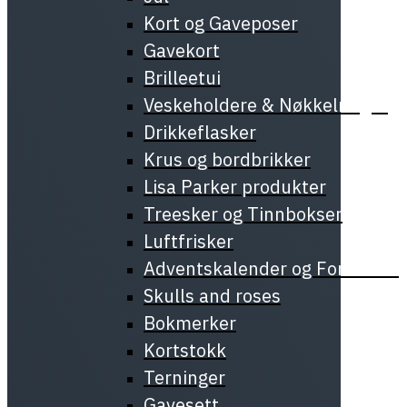
Kort og Gaveposer
Gavekort
Brilleetui
Veskeholdere & Nøkkelringer
Drikkeflasker
Krus og bordbrikker
Lisa Parker produkter
Treesker og Tinnbokser
Luftfrisker
Adventskalender og Forundrin
Skulls and roses
Bokmerker
Kortstokk
Terninger
Gavesett