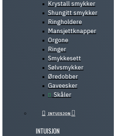
Krystall smykker
Shungitt smykker
Ringholdere
Mansjettknapper
Orgone
Ringer
Smykkesett
Sølvsmykker
Øredobber
Gaveesker
Skåler
INTUISJON
INTUISJON