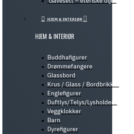
Gavesett – eteriske oljer
HJEM & INTERIØR
HJEM & INTERIØR
Buddhafigurer
Drømmefangere
Glassbord
Krus / Glass / Bordbrikker
Englefigurer
Duftlys/Telys/Lysholdere
Veggklokker
Barn
Dyrefigurer