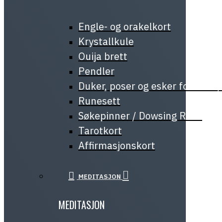
Engle- og orakelkort
Krystallkule
Ouija brett
Pendler
Duker, poser og esker for tarot
Runesett
Søkepinner / Dowsing Rods
Tarotkort
Affirmasjonskort
MEDITASJON
MEDITASJON