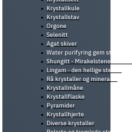
Krystallkule
Krystallstav
Orgone
Selenitt
Agat skiver
Water purifyring gem stick
Shungitt - Mirakelstenen fra Ka
Lingam - den hellige stenen
Rå krystaller og mineraler
Krystallmåne
Krystallflaske
Pyramider
Krystallhjerte
Diverse krystaller
Polerte og tromlede steiner