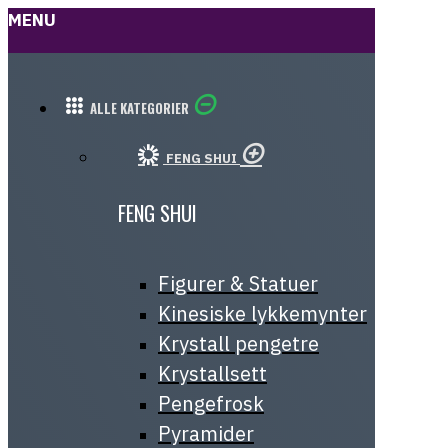
MENU
MerKaBa
ALLE KATEGORIER
FENG SHUI
FENG SHUI
Figurer & Statuer
Kinesiske lykkemynter
Krystall pengetre
Krystallsett
Pengefrosk
Pyramider