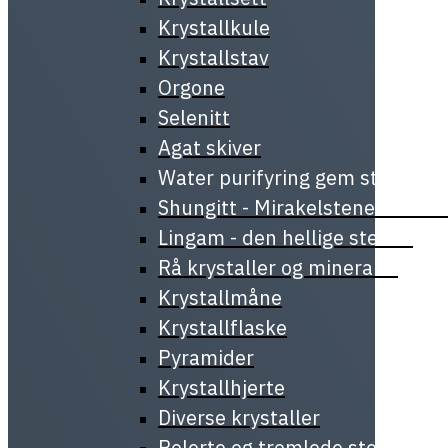
Krystallkule
Krystallstav
Orgone
Selenitt
Agat skiver
Water purifyring gem stick
Shungitt - Mirakelstenen fra Ka
Lingam - den hellige stenen
Rå krystaller og mineraler
Krystallmåne
Krystallflaske
Pyramider
Krystallhjerte
Diverse krystaller
Polerte og tromlede steiner