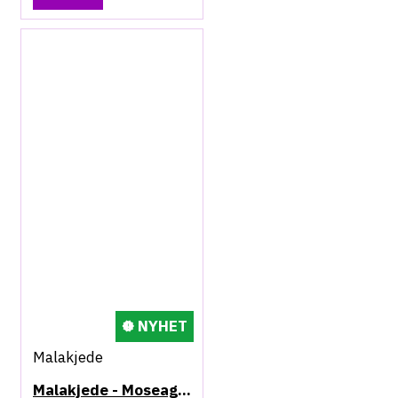
NYHET
Malakjede
Malakjede - Moseagat/grønn aventurin/lepidolitt/ solstein - Mandala