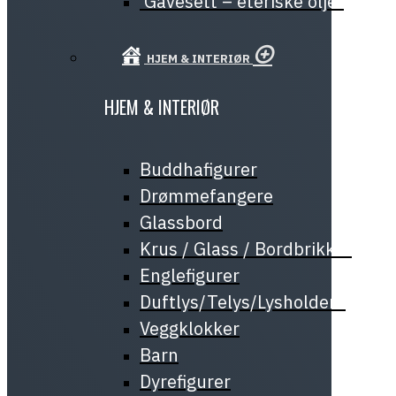
Gavesett – eteriske oljer
HJEM & INTERIØR
HJEM & INTERIØR
Buddhafigurer
Drømmefangere
Glassbord
Krus / Glass / Bordbrikker
Englefigurer
Duftlys/Telys/Lysholdere
Veggklokker
Barn
Dyrefigurer