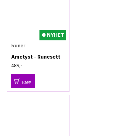
NYHET
Runer
Ametyst - Runesett
489,-
KJØP