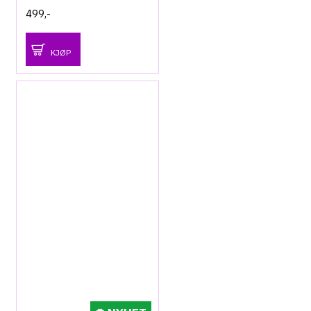
499,-
KJØP