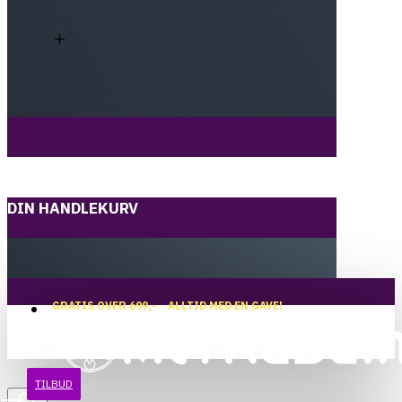
DIN HANDLEKURV
GRATIS OVER 699,-
ALLTID MED EN GAVE!
TILBUD