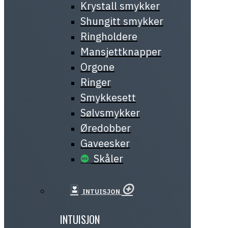
Krystall smykker
Shungitt smykker
Ringholdere
Mansjettknapper
Orgone
Ringer
Smykkesett
Sølvsmykker
Øredobber
Gaveesker
Skåler
INTUISJON
INTUISJON