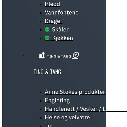
Pledd
Vannfontene
Drager
Skåler
Kjøkken
TING & TANG
TING & TANG
Anne Stokes produkter
Engleting
Handlenett / Vesker / Lommeb
Helse og velvære
Jul