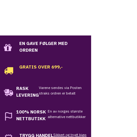
EN GAVE FØLGER MED
ORDREN
GRATIS OVER 699,-
RASK
Varene sendes via Posten
straks ordren er betalt
LEVERING
100%
NORSK
En av norges største
alternative nettbutikker
NETTBUTIKK
TRYGG HANDEL
Sikkert og trygt kjøp