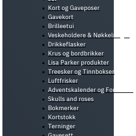
Kort og Gaveposer
Gavekort
Brilleetui
Veskeholdere & Nøkkelringer
Drikkeflasker
Krus og bordbrikker
Lisa Parker produkter
Treesker og Tinnbokser
Luftfrisker
Adventskalender og Forundrin
Skulls and roses
Bokmerker
Kortstokk
Terninger
Gavesett