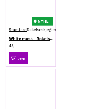
NYHET
Stamford
Røkelseskjegler
White musk - Røkelseskjegler
45,-
KJØP