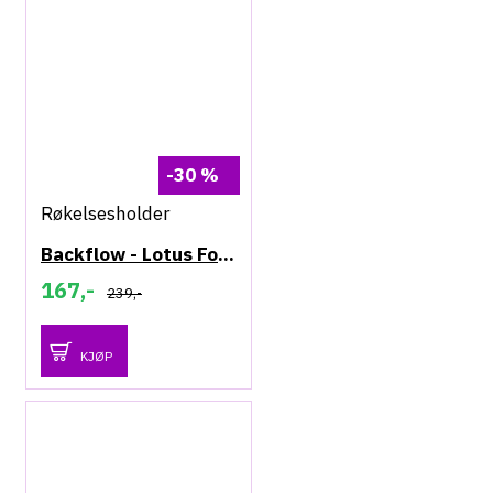
-30 %
Røkelsesholder
Backflow - Lotus Fontene - Røkelsesholder
167,-
239,-
KJØP