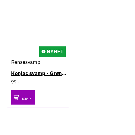
NYHET
Rensesvamp
Konjac svamp - Grønn te - Protective
99,-
KJØP