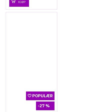
KJØP
POPULÆR
-27 %