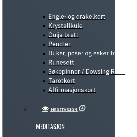
Engle- og orakelkort
Krystallkule
Ouija brett
Pendler
Duker, poser og esker for tarot
Runesett
Søkepinner / Dowsing Rods
Tarotkort
Affirmasjonskort
MEDITASJON
MEDITASJON