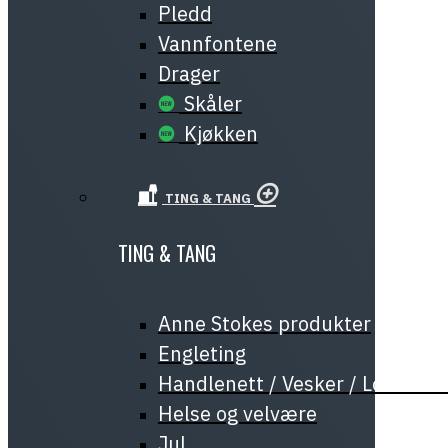
Pledd
Vannfontene
Drager
Skåler
Kjøkken
TING & TANG
TING & TANG
Anne Stokes produkter
Engleting
Handlenett / Vesker / Lommeb
Helse og velvære
Jul