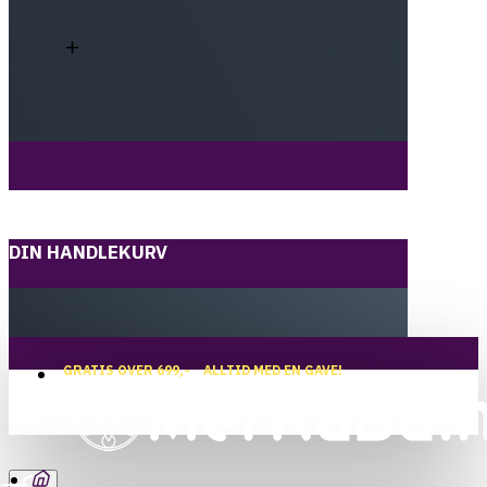
DIN HANDLEKURV
GRATIS OVER 699,-
ALLTID MED EN GAVE!