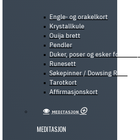
Engle- og orakelkort
Krystallkule
Ouija brett
Pendler
Duker, poser og esker for tarot
Runesett
Søkepinner / Dowsing Rods
Tarotkort
Affirmasjonskort
MEDITASJON
MEDITASJON