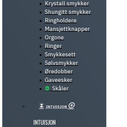
Krystall smykker
Shungitt smykker
Ringholdere
Mansjettknapper
Orgone
Ringer
Smykkesett
Sølvsmykker
Øredobber
Gaveesker
Skåler
INTUISJON
INTUISJON