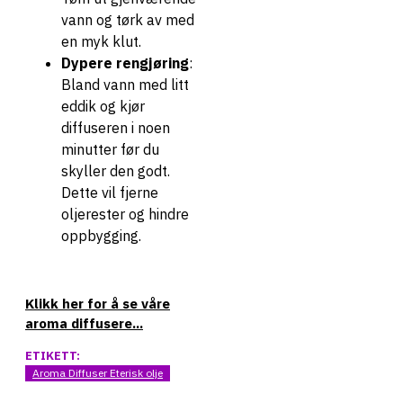
vann og tørk av med
en myk klut.
Dypere rengjøring
:
Bland vann med litt
eddik og kjør
diffuseren i noen
minutter før du
skyller den godt.
Dette vil fjerne
oljerester og hindre
oppbygging.
Klikk her for å se våre
aroma diffusere...
ETIKETT:
Aroma Diffuser Eterisk olje