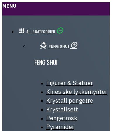
MENU
ALLE KATEGORIER
FENG SHUI
FENG SHUI
Figurer & Statuer
Kinesiske lykkemynter
Krystall pengetre
Krystallsett
Pengefrosk
Pyramider