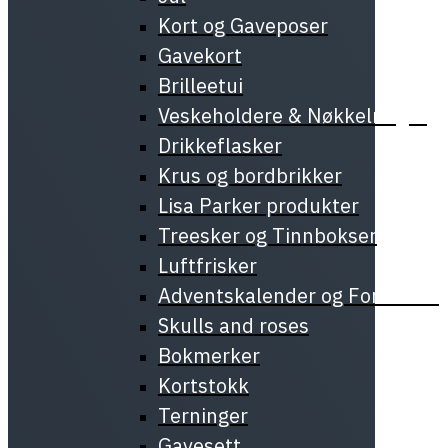
Kort og Gaveposer
Gavekort
Brilleetui
Veskeholdere & Nøkkelringer
Drikkeflasker
Krus og bordbrikker
Lisa Parker produkter
Treesker og Tinnbokser
Luftfrisker
Adventskalender og Forundrin
Skulls and roses
Bokmerker
Kortstokk
Terninger
Gavesett