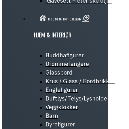
Gavesett – eteriske oljer
HJEM & INTERIØR
HJEM & INTERIØR
Buddhafigurer
Drømmefangere
Glassbord
Krus / Glass / Bordbrikker
Englefigurer
Duftlys/Telys/Lysholdere
Veggklokker
Barn
Dyrefigurer