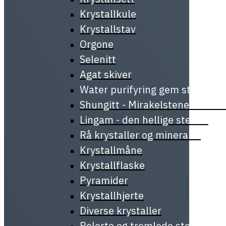
Krystallkule
Krystallstav
Orgone
Selenitt
Agat skiver
Water purifyring gem stick
Shungitt - Mirakelstenen fra Ka
Lingam - den hellige stenen
Rå krystaller og mineraler
Krystallmåne
Krystallflaske
Pyramider
Krystallhjerte
Diverse krystaller
Polerte og tromlede steiner