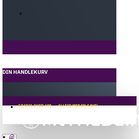
DIN HANDLEKURV
GRATIS OVER 699,-
ALLTID MED EN GAVE!