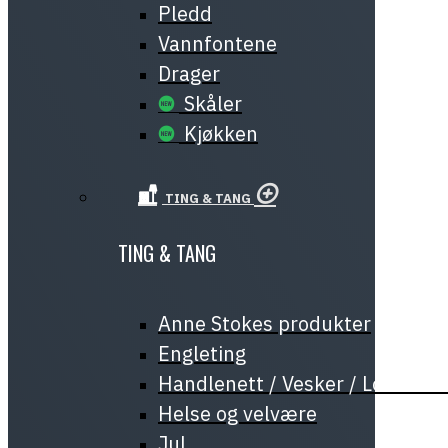
Pledd
Vannfontene
Drager
Skåler
Kjøkken
TING & TANG
TING & TANG
Anne Stokes produkter
Engleting
Handlenett / Vesker / Lommeb
Helse og velvære
Jul