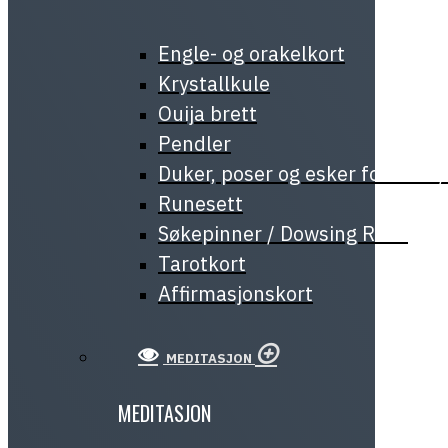
Engle- og orakelkort
Krystallkule
Ouija brett
Pendler
Duker, poser og esker for tarot
Runesett
Søkepinner / Dowsing Rods
Tarotkort
Affirmasjonskort
MEDITASJON
MEDITASJON