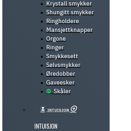
Krystall smykker
Shungitt smykker
Ringholdere
Mansjettknapper
Orgone
Ringer
Smykkesett
Sølvsmykker
Øredobber
Gaveesker
Skåler
INTUISJON
INTUISJON