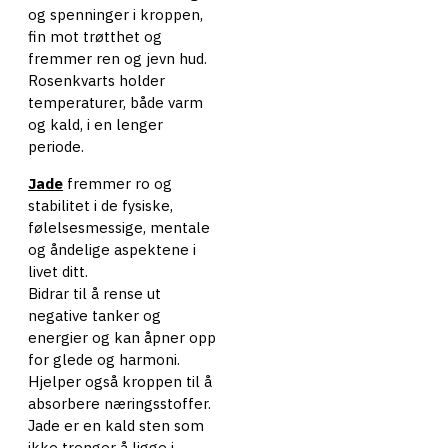
og spenninger i kroppen,
fin mot trøtthet og
fremmer ren og jevn hud.
Rosenkvarts holder
temperaturer, både varm
og kald, i en lenger
periode.
Jade
fremmer ro og
stabilitet i de fysiske,
følelsesmessige, mentale
og åndelige aspektene i
livet ditt.
Bidrar til å rense ut
negative tanker og
energier og kan åpner opp
for glede og harmoni.
Hjelper også kroppen til å
absorbere næringsstoffer.
Jade er en kald sten som
ikke trenger å ligge i