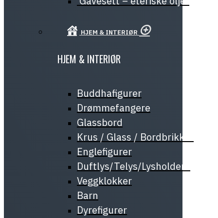
Gavesett – eteriske oljer
HJEM & INTERIØR
HJEM & INTERIØR
Buddhafigurer
Drømmefangere
Glassbord
Krus / Glass / Bordbrikker
Englefigurer
Duftlys/Telys/Lysholdere
Veggklokker
Barn
Dyrefigurer