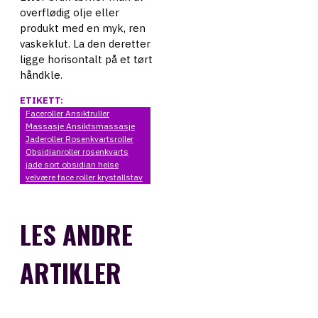
overflødig olje eller
produkt med en myk, ren
vaskeklut. La den deretter
ligge horisontalt på et tørt
håndkle.
ETIKETT:
Faceroller Ansiktruller
Massasje Ansiktsmassasje
Jaderoller Rosenkvartsroller
Obsidianroller rosenkvarts
jade sort obsidian helse
velvære face roller krystallstav
LES ANDRE
ARTIKLER