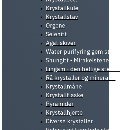
Krystallkule
Krystallstav
Orgone
Selenitt
Agat skiver
Water purifyring gem stick
Shungitt - Mirakelstenen fra Ka
Lingam - den hellige stenen
Rå krystaller og mineraler
Krystallmåne
Krystallflaske
Pyramider
Krystallhjerte
Diverse krystaller
Polerte og tromlede steiner