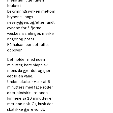
mens den lille rullen
brukes til
bekymringsrynken mellom
brynene, langs
neseryggen, og/eller rundt
øynene for å fjerne
væskeansamlinger, mørke
ringer og poser.
På halsen bør det rulles
oppover.
Det holder med noen
minutter, bare slapp av
mens du gjør det og gjør
det til en vane.
Undersøkelser viser at 5
minutters med face roller
øker blodsirkulasjonen i
kinnene så 10 minutter er
mer enn nok. Og husk det
skal ikke gjøre vondt.