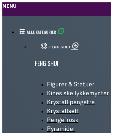
MENU
ALLE KATEGORIER
FENG SHUI
FENG SHUI
Figurer & Statuer
Kinesiske lykkemynter
Krystall pengetre
Krystallsett
Pengefrosk
Pyramider