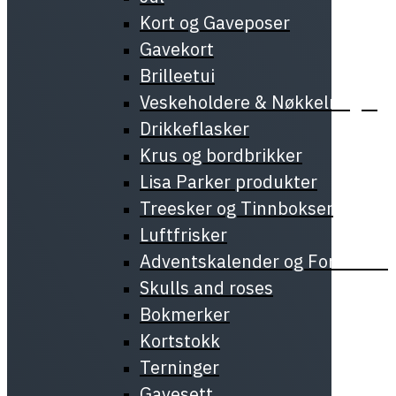
Kort og Gaveposer
Gavekort
Brilleetui
Veskeholdere & Nøkkelringer
Drikkeflasker
Krus og bordbrikker
Lisa Parker produkter
Treesker og Tinnbokser
Luftfrisker
Adventskalender og Forundrin
Skulls and roses
Bokmerker
Kortstokk
Terninger
Gavesett