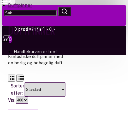
Duftpinner
DUFTPINNER
0 produkt(er) - 0,-
0
Handlekurven er tom!
Fantastiske duftpinner med
en herlig og behagelig duft
Sorter
etter:
Vis: