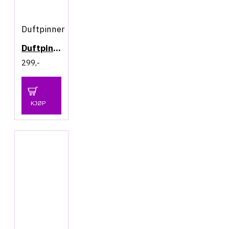
Duftpinner
Duftpinner - Friendship - Lavender
299,-
KJØP