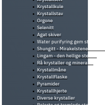
Krystallkule
Krystallstav
Orgone
Selenitt
Agat skiver
Water purifyring gem stick
Shungitt - Mirakelstenen fra Ka
Lingam - den hellige stenen
Rå krystaller og mineraler
Krystallmåne
Krystallflaske
Pyramider
Krystallhjerte
Diverse krystaller
Polerte og tromlede steiner