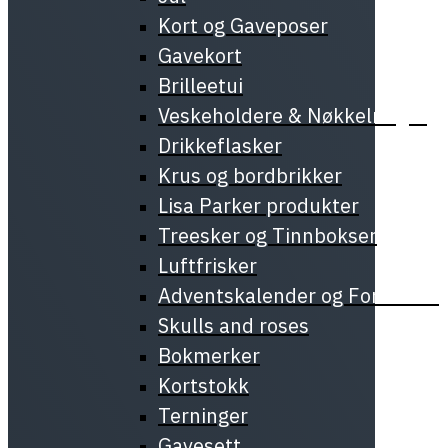
Kort og Gaveposer
Gavekort
Brilleetui
Veskeholdere & Nøkkelringer
Drikkeflasker
Krus og bordbrikker
Lisa Parker produkter
Treesker og Tinnbokser
Luftfrisker
Adventskalender og Forundrin
Skulls and roses
Bokmerker
Kortstokk
Terninger
Gavesett