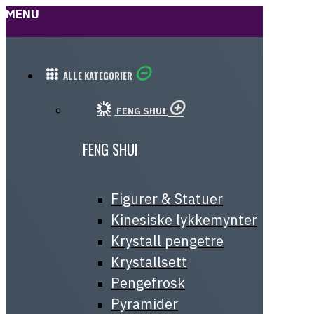
MENU
ALLE KATEGORIER
FENG SHUI
FENG SHUI
Figurer & Statuer
Kinesiske lykkemynter
Krystall pengetre
Krystallsett
Pengefrosk
Pyramider