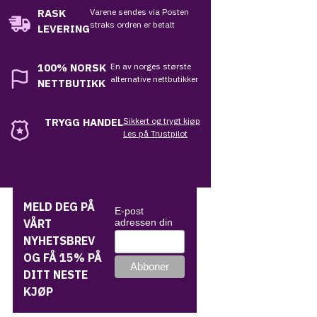
RASK
Varene sendes via Posten
straks ordren er betalt
LEVERING
100%
NORSK
En av norges største
alternative nettbutikker
NETTBUTIKK
TRYGG HANDEL
Sikkert og trygt kjøp
Les på Trustpilot
MELD DEG PÅ
E-post
VÅRT
adressen din
NYHETSBREV
OG FÅ 15% PÅ
DITT NESTE
KJØP