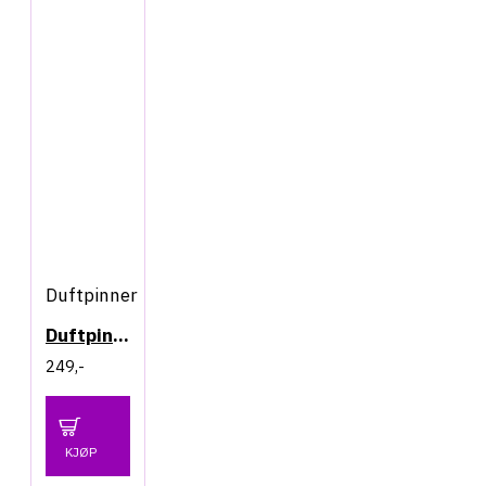
Duftpinner
Duftpinner - Pomegranate & Nutmeg
249,-
KJØP