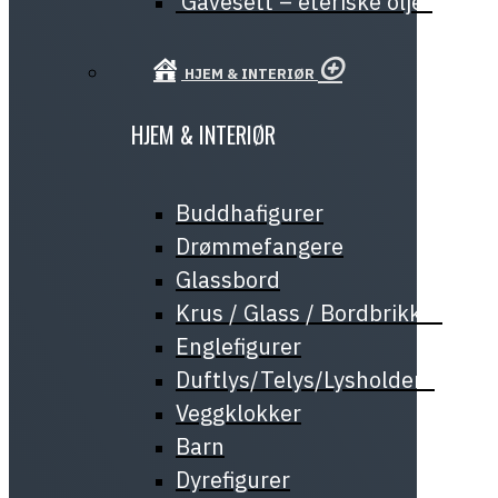
Gavesett – eteriske oljer
HJEM & INTERIØR
HJEM & INTERIØR
Buddhafigurer
Drømmefangere
Glassbord
Krus / Glass / Bordbrikker
Englefigurer
Duftlys/Telys/Lysholdere
Veggklokker
Barn
Dyrefigurer