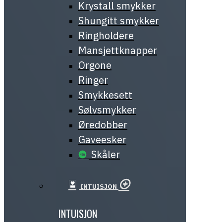
Krystall smykker
Shungitt smykker
Ringholdere
Mansjettknapper
Orgone
Ringer
Smykkesett
Sølvsmykker
Øredobber
Gaveesker
Skåler
INTUISJON
INTUISJON