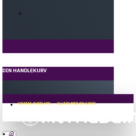
DIN HANDLEKURV
GRATIS OVER 699,-
ALLTID MED EN GAVE!