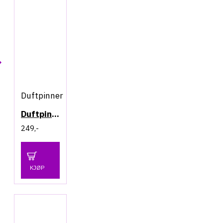
Duftpinner
Duftpinner - Ginger Stem & Walnut
249,-
KJØP