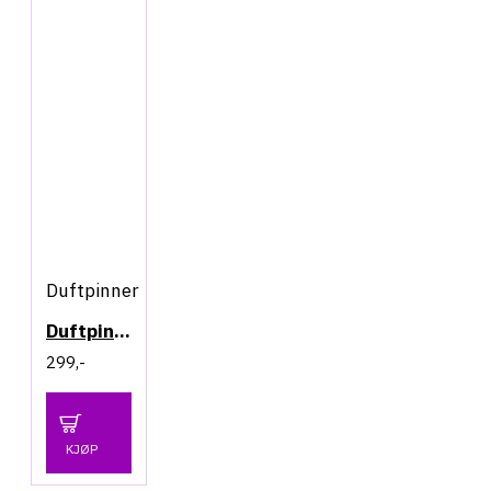
Duftpinner
Duftpinner - Cinnamon & Clove
299,-
KJØP