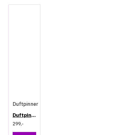
Duftpinner
Duftpinner - Lime & Ginger
299,-