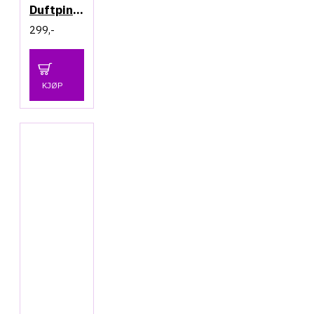
Duftpinner - Sage & Rosemary
299,-
KJØP