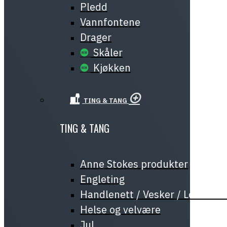
Pledd
Vannfontene
Drager
Skåler
Kjøkken
TING & TANG
TING & TANG
Anne Stokes produkter
Engleting
Handlenett / Vesker / Lommeb
Helse og velvære
Jul