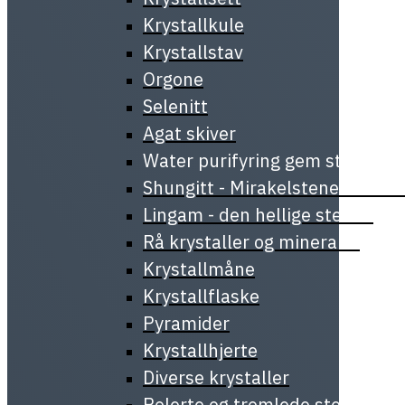
Krystallkule
Krystallstav
Orgone
Selenitt
Agat skiver
Water purifyring gem stick
Shungitt - Mirakelstenen fra Ka
Lingam - den hellige stenen
Rå krystaller og mineraler
Krystallmåne
Krystallflaske
Pyramider
Krystallhjerte
Diverse krystaller
Polerte og tromlede steiner