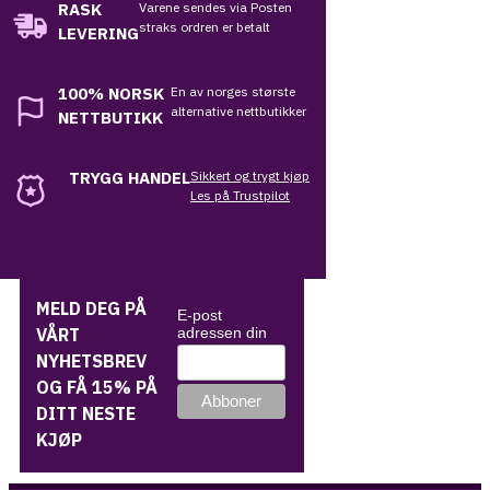
RASK
Varene sendes via Posten
straks ordren er betalt
LEVERING
100%
NORSK
En av norges største
alternative nettbutikker
NETTBUTIKK
TRYGG HANDEL
Sikkert og trygt kjøp
Les på Trustpilot
MELD DEG PÅ
E-post
VÅRT
adressen din
NYHETSBREV
OG FÅ 15% PÅ
DITT NESTE
KJØP