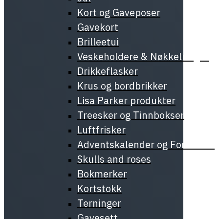
Kort og Gaveposer
Gavekort
Brilleetui
Veskeholdere & Nøkkelringer
Drikkeflasker
Krus og bordbrikker
Lisa Parker produkter
Treesker og Tinnbokser
Luftfrisker
Adventskalender og Forundrin
Skulls and roses
Bokmerker
Kortstokk
Terninger
Gavesett