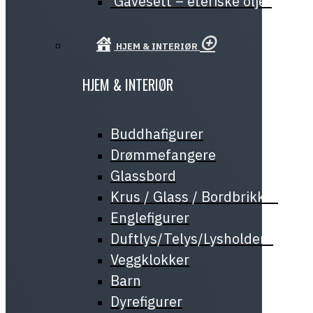
Gavesett – eteriske oljer
HJEM & INTERIØR
HJEM & INTERIØR
Buddhafigurer
Drømmefangere
Glassbord
Krus / Glass / Bordbrikker
Englefigurer
Duftlys/Telys/Lysholdere
Veggklokker
Barn
Dyrefigurer