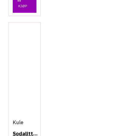
KJØP
Kule
Sodalitt - Kule 48mm