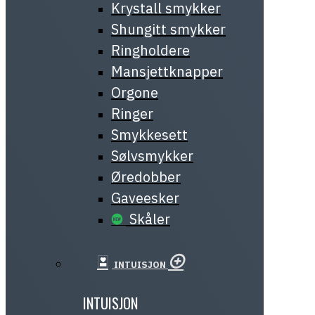
Krystall smykker
Shungitt smykker
Ringholdere
Mansjettknapper
Orgone
Ringer
Smykkesett
Sølvsmykker
Øredobber
Gaveesker
Skåler
INTUISJON
INTUISJON