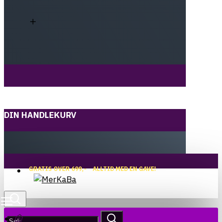
DIN HANDLEKURV
GRATIS OVER 699,-
ALLTID MED EN GAVE!