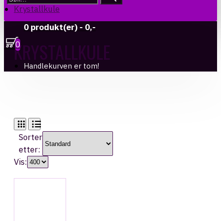
Krystallkule
0 produkt(er) - 0,-
KRYSTALLKULE
0
Handlekurven er tom!
Sorter
etter:
Vis: