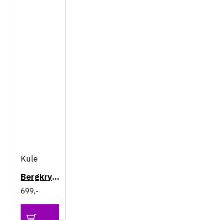
Kule
Bergkrystall - Kule 65mm
699,-