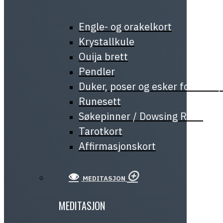
Engle- og orakelkort
Krystallkule
Ouija brett
Pendler
Duker, poser og esker for tarot
Runesett
Søkepinner / Dowsing Rods
Tarotkort
Affirmasjonskort
MEDITASJON
MEDITASJON