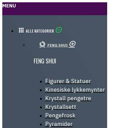
MENU
ALLE KATEGORIER
FENG SHUI
FENG SHUI
Figurer & Statuer
Kinesiske lykkemynter
Krystall pengetre
Krystallsett
Pengefrosk
Pyramider