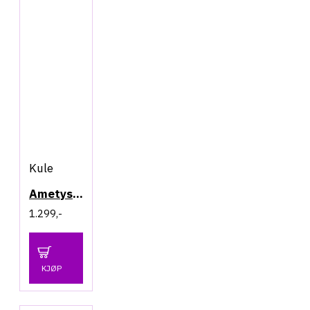
Kule
Ametyst - Kule 68mm
1.299,-
KJØP