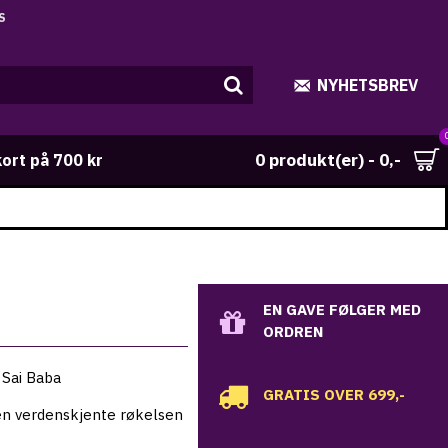
NYHETSBREV
0 produkt(er) - 0,-
kort på 700 kr
EN GAVE FØLGER MED
ORDREN
 Sai Baba
GRATIS OVER 699,-
en verdenskjente røkelsen