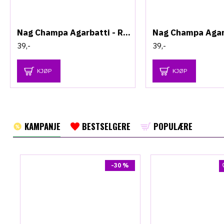
Nag Champa Agarbatti - Røkelseskjegler
39,-
39,-
KJØP
KJØP
KAMPANJE
BESTSELGERE
POPULÆRE
-30 %