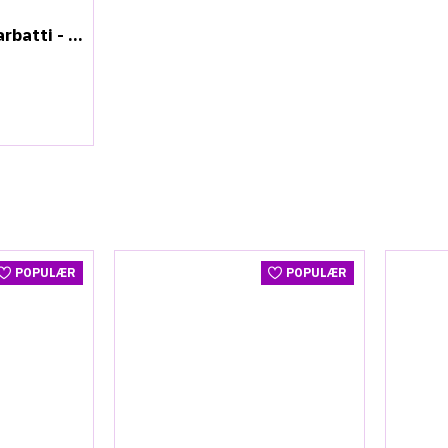
Nag Champa Agarbatti - Røkelsespinner
POPULÆR
POPULÆR