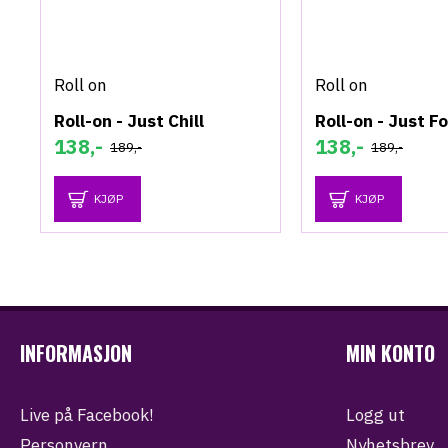
Roll on
Roll on
Roll-on - Just Chill
Roll-on - Just F
138,-
138,-
189,-
189,-
KJØP
KJØP
INFORMASJON
MIN KONTO
Live på Facebook!
Logg ut
Personvern
Nyhetsbrev