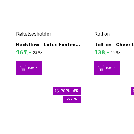
Røkelsesholder
Roll on
Backflow - Lotus Fontene - Røkelsesholder
Roll-on - Cheer 
167,-
138,-
239,-
189,-
KJØP
KJØP
POPULÆR
-27 %