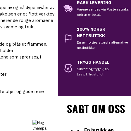
RASK LEVERING
appe av og nå dype nivåer av
Varene sendes via Posten straks
økelsen er et flott verktøy
ordren er betalt
inerer de rolige aromaene
av sødme og frukt.
100%
NORSK
NETTBUTIKK
En av norges største alternative
øde og blås ut flammen.
nettbutikker
sholder
aene som sprer seg i
TRYGG HANDEL
Sikkert og trygt kjøp
tter
Les på Trustpilot
te oljer og gode rene
SAGT OM OSS
En butikk en