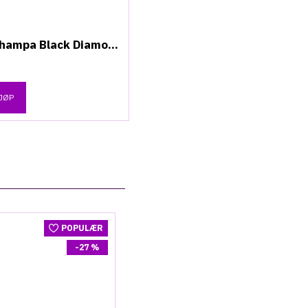
Nag Champa Black Diamond - Røkelsespinner
Nag Champa Black Opium - Røkelsespinner
39,-
JØP
KJØP
POPULÆR
-27 %