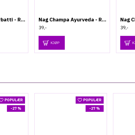
Nag Champa Agarbatti - Røkelsespinner
Nag Champa Ayurveda - Røkelsespinner
39,-
39,-
KJØP
K
POPULÆR
POPULÆR
-27 %
-27 %