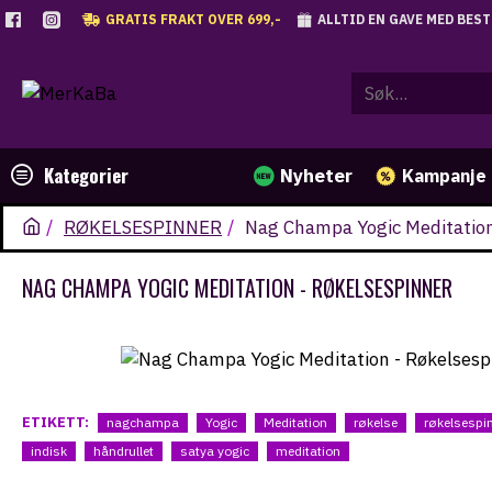
GRATIS FRAKT OVER 699,-
ALLTID EN GAVE MED BES
Kategorier
Nyheter
Kampanje
RØKELSESPINNER
Nag Champa Yogic Meditation
NAG CHAMPA YOGIC MEDITATION - RØKELSESPINNER
ETIKETT:
nagchampa
Yogic
Meditation
røkelse
røkelsespi
indisk
håndrullet
satya yogic
meditation