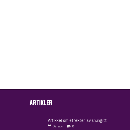
ARTIKLER
Artikkel om effekten av shungitt
02
apr.
0