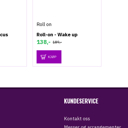
Roll on
ocus
Roll-on - Wake up
138,-
189,-
KJØP
KUNDESERVICE
Kontakt oss
Messer og arrangementer