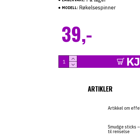
Røkelsespinner
MODELL:
39,-
K
ARTIKLER
Artikkel om effe
Smudge sticks – 
til renselse