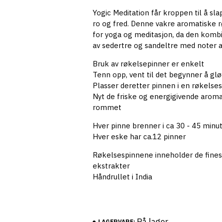
Yogic Meditation får kroppen til å sl
ro og fred. Denne vakre aromatiske r
for yoga og meditasjon, da den komb
av sedertre og sandeltre med noter 
Bruk av røkelsepinner er enkelt
Tenn opp, vent til det begynner å gl
Plasser deretter pinnen i en røkelse
Nyt de friske og energigivende arom
rommet
Hver pinne brenner i ca 30 - 45 minu
Hver eske har ca.12 pinner
Røkelsespinnene inneholder de fines
ekstrakter
Håndrullet i India
På lager
LAGERVARE: