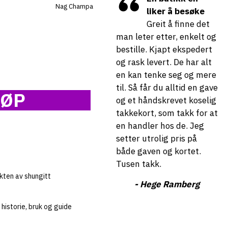
Nag Champa
liker å besøke
Greit å finne det
man leter etter, enkelt og
Je
bestille. Kjapt ekspedert
fo
og rask levert. De har alt
og
en kan tenke seg og mere
og
til. Så får du alltid en gave
va
JØP
og et håndskrevet koselig
-
takkekort, som takk for at
en handler hos de. Jeg
setter utrolig pris på
både gaven og kortet.
Tusen takk.
kten av shungitt
- Hege Ramberg
historie, bruk og guide