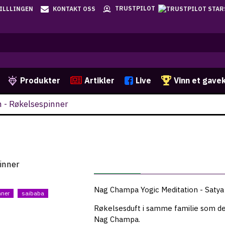
TRUSTPILOT
TILLLINGEN
KONTAKT OSS
Produkter
Artikler
Live
Vinn et gave
 - Røkelsespinner
BESKRIVELSE
Nag Champa Yogic Meditation - Satya
nner
saibaba
Røkelsesduft i samme familie som d
Nag Champa.