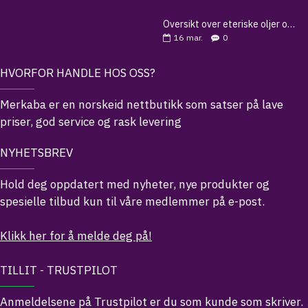
Oversikt over eteriske oljer og deres egenskaper
16
mar.
0
HVORFOR HANDLE HOS OSS?
Merkaba er en norskeid nettbutikk som satser på lave
priser, god service og rask levering
NYHETSBREV
Hold deg oppdatert med nyheter, nye produkter og
spesielle tilbud kun til våre medlemmer på e-post.
Klikk her for å melde deg på!
TILLIT - TRUSTPILOT
Anmeldelsene på Trustpilot er du som kunde som skriver.