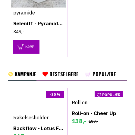
pyramide
Selenitt - Pyramide - 10cm
349,-
KJØP
KAMPANJE
BESTSELGERE
POPULÆRE
-30 %
POPULÆR
Roll on
-27 %
Roll-on - Cheer Up
Røkelsesholder
138,-
189,-
Backflow - Lotus Fontene - Røkelsesholder