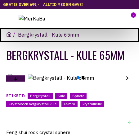
GRATIS OVER 699,-
ALLTID MED EN GAVE!
0
Bergkrystall - Kule 65mm
BERGKRYSTALL - KULE 65MM
ETIKETT:
Bergkrystall
Kule
Sphere
Crystalrock bergkrystall kule
65mm
krystallkule
BESKRIVELSE
Feng shui rock crystal sphere