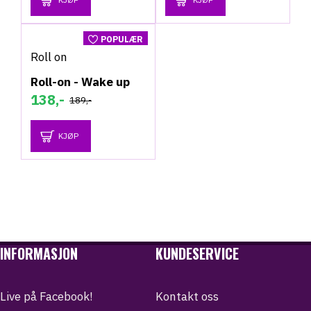
POPULÆR
Roll on
-27 %
Roll-on - Wake up
138,-
189,-
KJØP
INFORMASJON
KUNDESERVICE
Live på Facebook!
Kontakt oss