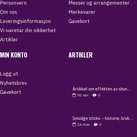
Personvern
Messer og arrangementer
Om oss
Merkevarer
Leveringsinformasjon
Gavekort
Vi ivaretar din sikkerhet
Artikler
MIN KONTO
ARTIKLER
Logg ut
Nyhetsbrev
Artikkel om effekten av shungitt
Gavekort
02
apr.
0
Smudge sticks – historie, bruk og guide til renselse
16
mar.
0