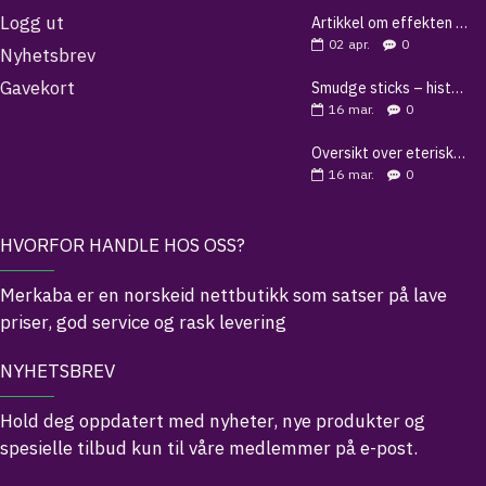
Logg ut
Artikkel om effekten av shungitt
02
apr.
0
Nyhetsbrev
Gavekort
Smudge sticks – historie, bruk og guide til renselse
16
mar.
0
Oversikt over eteriske oljer og deres egenskaper
16
mar.
0
HVORFOR HANDLE HOS OSS?
Merkaba er en norskeid nettbutikk som satser på lave
priser, god service og rask levering
NYHETSBREV
Hold deg oppdatert med nyheter, nye produkter og
spesielle tilbud kun til våre medlemmer på e-post.