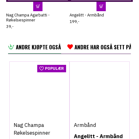
Nag Champa Agarbatti -
Angelitt - Armbånd
Grø
Røkelsespinner
ch
199,-
39,-
249
ANDRE KJØPTE OGSÅ
ANDRE HAR OGSÅ SETT PÅ
POPULÆR
Nag Champa
Armbånd
Røkelsespinner
Angelitt - Armbånd