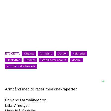
ETIKETT:
Chakra
Armbånd
Jorder
Helbreder
Beskytter
Styrker
Stabiliserer chakra
dobbel
armbånd dobbelrad-
BESKRIVELSE
Armbånd med to rader med chakraperler
Perlene i armbåndet er:
Lilla: Ametyst
Mørk blå: Sodalitt