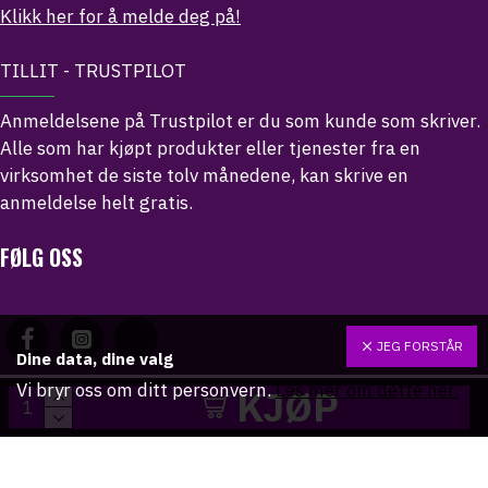
Klikk her for å melde deg på!
TILLIT - TRUSTPILOT
Anmeldelsene på Trustpilot er du som kunde som skriver.
Alle som har kjøpt produkter eller tjenester fra en
virksomhet de siste tolv månedene, kan skrive en
anmeldelse helt gratis.
FØLG OSS
JEG FORSTÅR
Dine data, dine valg
Vi bryr oss om ditt personvern.
Les mer om dette her.
KJØP
Copyright © 2024 - Merkaba.no
Alle rettigheter er reservert.