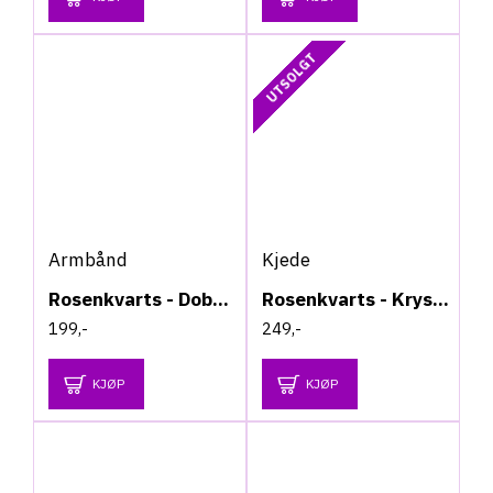
UTSOLGT
Armbånd
Kjede
Rosenkvarts - Dobbelrad - Armbånd
Rosenkvarts - Krystall chip kjede
199,-
249,-
KJØP
KJØP