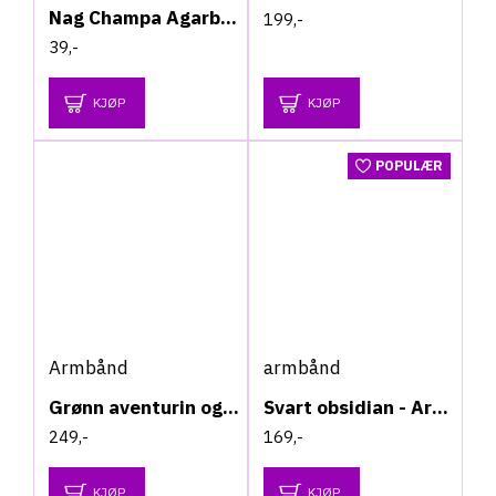
Nag Champa Agarbatti - Røkelsespinner
199,-
39,-
KJØP
KJØP
POPULÆR
Armbånd
armbånd
Grønn aventurin og bergkrystall - chip armbånd
Svart obsidian - Armbånd
249,-
169,-
KJØP
KJØP