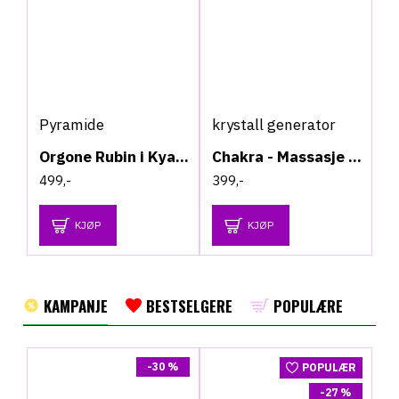
Pyramide
krystall generator
Orgone Rubin i Kyanitt Pyramide - Reiki
Chakra - Massasje - Generator
499,-
399,-
KJØP
KJØP
KAMPANJE
BESTSELGERE
POPULÆRE
-30 %
POPULÆR
-27 %