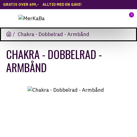
GRATIS OVER 699,-
ALLTID MED EN GAVE!
0
Chakra - Dobbelrad - Armbånd
CHAKRA - DOBBELRAD -
ARMBÅND