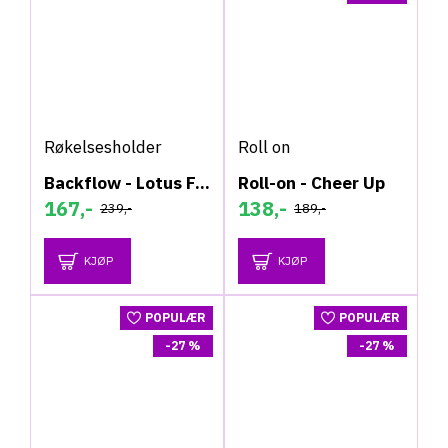
Røkelsesholder
Roll on
Backflow - Lotus Fontene - Røkelsesholder
Roll-on - Cheer Up
167,-
138,-
239,-
189,-
KJØP
KJØP
POPULÆR
POPULÆR
-27 %
-27 %