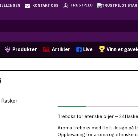
TRUSTPILOT
TILLLINGEN
KONTAKT OSS
Produkter
Artikler
Live
Vinn et gave
R
BESKRIVELSE
Treboks for eteriske oljer – 24flask
Aroma treboks med flott design på l
Oppbevaring for aroma og eteriske ol