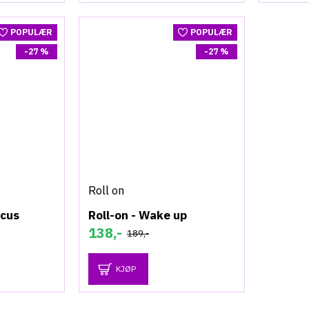
POPULÆR
POPULÆR
-27 %
-27 %
Roll on
ocus
Roll-on - Wake up
138,-
189,-
KJØP