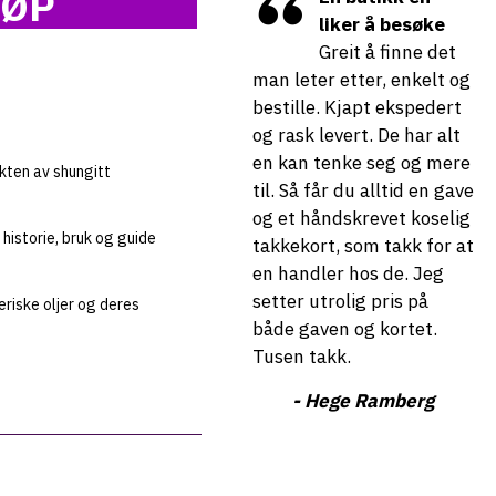
JØP
liker å besøke
Greit å finne det
man leter etter, enkelt og
Je
bestille. Kjapt ekspedert
fo
og rask levert. De har alt
og
en kan tenke seg og mere
og
kten av shungitt
til. Så får du alltid en gave
va
og et håndskrevet koselig
-
historie, bruk og guide
takkekort, som takk for at
en handler hos de. Jeg
setter utrolig pris på
eriske oljer og deres
både gaven og kortet.
Tusen takk.
- Hege Ramberg