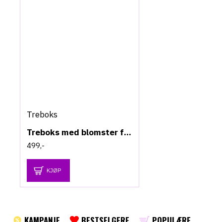
Treboks
Treboks med blomster for oljeflasker - 24 flasker
499,-
KJØP
KAMPANJE
BESTSELGERE
POPULÆRE