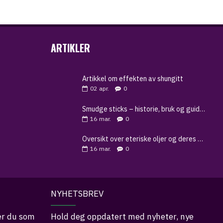
ARTIKLER
Artikkel om effekten av shungitt
02
apr.
0
Smudge sticks – historie, bruk og guide til renselse
16
mar.
0
Oversikt over eteriske oljer og deres egenskaper
16
mar.
0
NYHETSBREV
er du som
Hold deg oppdatert med nyheter, nye