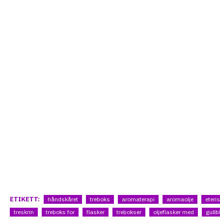
ETIKETT:
håndskåret
treboks
aromaterapi
aromaolje
eteris
treskrin
treboks for
flasker
trebokser
oljeflasker med
gullb