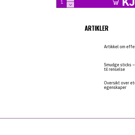
K
ARTIKLER
Artikkel om effe
Smudge sticks – 
til renselse
Oversikt over et
egenskaper