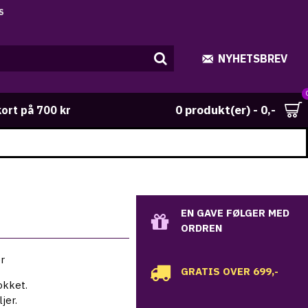
NYHETSBREV
0 produkt(er) - 0,-
kort på 700 kr
EN GAVE FØLGER MED
ORDREN
er
GRATIS OVER 699,-
okket.
jer.