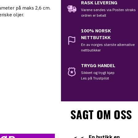
RASK LEVERING
iameter på maks 2,6 cm.
Varene sendes via Posten straks
riske oljer.
ordren er betalt
100%
NORSK
NETTBUTIKK
En av norges største alternative
nettbutikker
TRYGG HANDEL
Sikkert og trygt kjøp
Les på Trustpilot
SAGT OM OSS
En butikk en