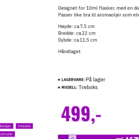
Designet for 10ml flasker, med en d
Passer like bra til aromaoljer som ete
Høyde: ca.7,5 cm
Bredde: ca.22 cm
Dybde: ca.11,5 cm
Håndlaget
På lager
LAGERVARE:
Treboks
MODELL:
499,-
keoljer
treeske
lomster