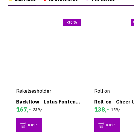
-30 %
Røkelsesholder
Roll on
Backflow - Lotus Fontene - Røkelsesholder
Roll-on - Cheer 
167,-
138,-
239,-
189,-
KJØP
KJØP