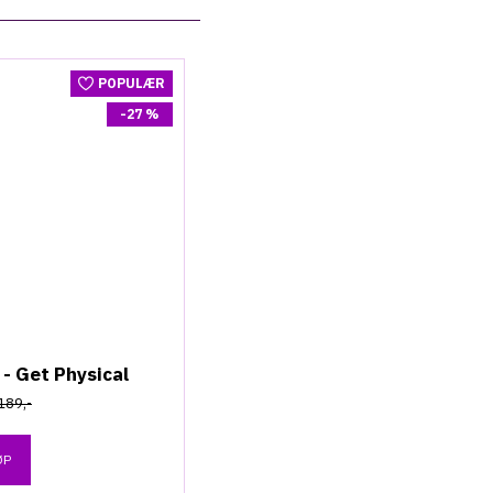
POPULÆR
-27 %
 - Get Physical
189,-
ØP