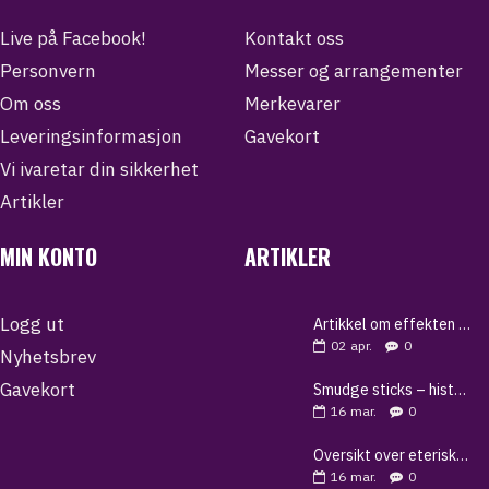
Live på Facebook!
Kontakt oss
Personvern
Messer og arrangementer
Om oss
Merkevarer
Leveringsinformasjon
Gavekort
Vi ivaretar din sikkerhet
Artikler
MIN KONTO
ARTIKLER
Logg ut
Artikkel om effekten av shungitt
02
apr.
0
Nyhetsbrev
Gavekort
Smudge sticks – historie, bruk og guide til renselse
16
mar.
0
Oversikt over eteriske oljer og deres egenskaper
16
mar.
0