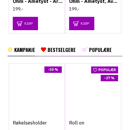
Ohm - Ametyst - Armbånd
Ohm - Ametyst, Aventurin og Bergkrystall - Armbånd
199,-
199,-
KJØP
KJØP
KAMPANJE
BESTSELGERE
POPULÆRE
-30 %
POPULÆR
-27 %
Røkelsesholder
Roll on