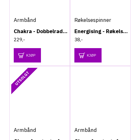
Armbånd
Røkelsespinner
Chakra - Dobbelrad - Armbånd
Energising - Røkelsespinner
229,-
38,-
KJØP
KJØP
UTSOLGT
Armbånd
Armbånd