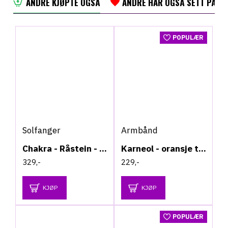
ANDRE KJØPTE OGSÅ
ANDRE HAR OGSÅ SETT PÅ
POPULÆR
Solfanger
Armbånd
Chakra - Råstein - Solfanger
Karneol - oransje toner - Armbånd
329,-
229,-
KJØP
KJØP
POPULÆR