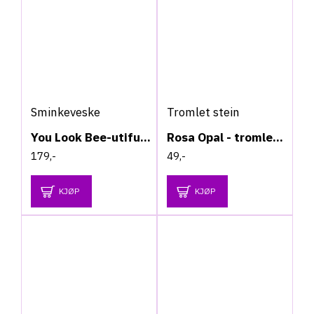
Sminkeveske
Tromlet stein
You Look Bee-utiful - Sminkeveske
Rosa Opal - tromlet stein - Medium
179,-
49,-
KJØP
KJØP