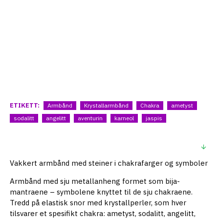
ETIKETT:
Armbånd
Krystallarmbånd
Chakra
ametyst
sodalitt
angelitt
aventurin
karneol
jaspis
BESKRIVELSE
Vakkert armbånd med steiner i chakrafarger og symboler
Armbånd med sju metallanheng formet som bija-
mantraene – symbolene knyttet til de sju chakraene.
Tredd på elastisk snor med krystallperler, som hver
tilsvarer et spesifikt chakra: ametyst, sodalitt, angelitt,