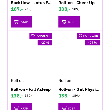
Backflow - Lotus Fontene - Røkelsesholder
Roll-on - Cheer Up
167,-
138,-
239,-
189,-
KJØP
KJØP
POPULÆR
POPULÆR
-27 %
-27 %
Roll on
Roll on
Roll-on - Fall Asleep
Roll-on - Get Physical
138,-
138,-
189,-
189,-
KJØP
KJØP