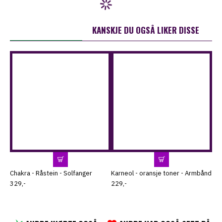
ANDRE KJØPTE OGSÅ
KANSKJE DU OGSÅ LIKER DISSE
Chakra - Råstein - Solfanger
Karneol - oransje toner - Armbånd
You
Sm
329,-
229,-
179