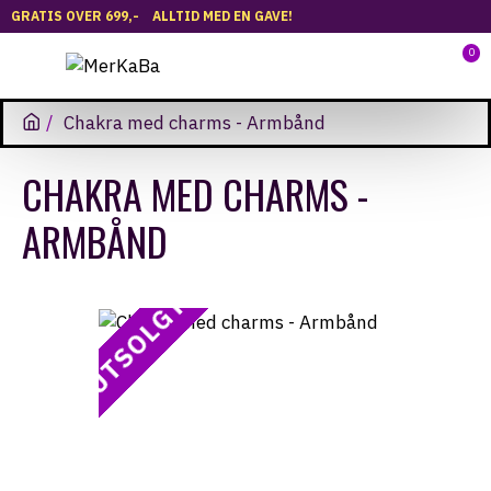
GRATIS OVER 699,-
ALLTID MED EN GAVE!
0
Chakra med charms - Armbånd
CHAKRA MED CHARMS -
ARMBÅND
UTSOLGT